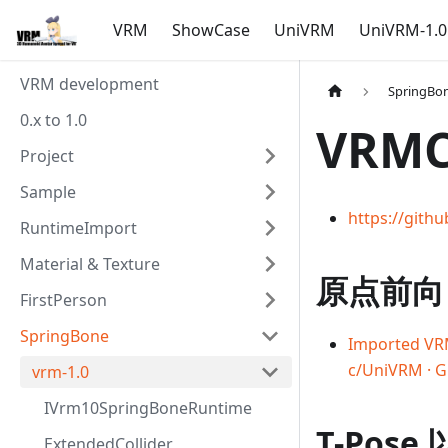
VRM
ShowCase
UniVRM
UniVRM-1.0
VRM development
SpringBo
0.x to 1.0
VRMC
Project
Sample
https://gith
RuntimeImport
Material & Texture
原点前向
FirstPerson
SpringBone
Imported VRM 
c/UniVRM · G
vrm-1.0
IVrm10SpringBoneRuntime
T-Pos
ExtendedCollider