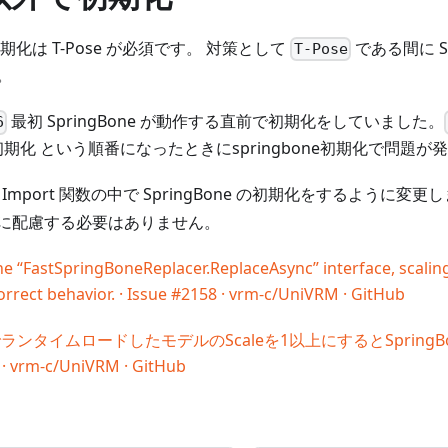
期化は T-Pose が必須です。 対策として
である間に Sp
T-Pose
。
最初 SpringBone が動作する直前で初期化をしていました。
6
one初期化 という順番になったときにspringbone初期化で問題
Import 関数の中で SpringBone の初期化をするように変更
に配慮する必要はありません。
the “FastSpringBoneReplacer.ReplaceAsync” interface, scali
correct behavior. · Issue #2158 · vrm-c/UniVRM · GitHub
yncでランタイムロードしたモデルのScaleを1以上にするとSprin
5 · vrm-c/UniVRM · GitHub