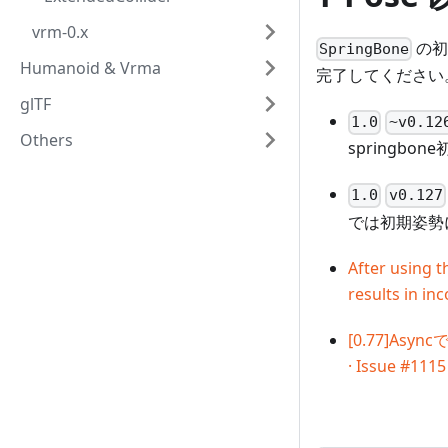
vrm-0.x
の初
SpringBone
Humanoid & Vrma
完了してください
glTF
1.0
~v0.12
Others
springb
1.0
v0.127
では初期姿勢
After using 
results in in
[0.77]As
· Issue #111