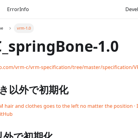
ErrorInfo
Deve
ne
vrm-1.0
_springBone-1.0
ub.com/vrm-c/vrm-specification/tree/master/specification
き以外で初期化
hair and clothes goes to the left no matter the position · 
itHub
e 以外で初期化