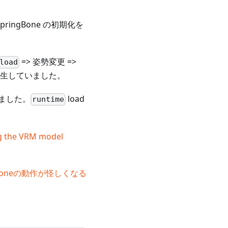
ringBone の初期化を
=> 姿勢変更 =>
load
が発生していました。
しました。
load
runtime
ng the VRM model
gBoneの動作が怪しくなる