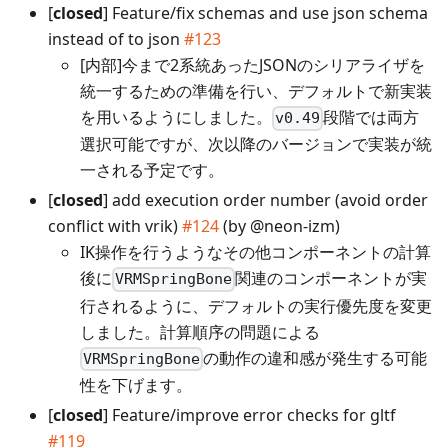
[
closed
] Feature/fix schemas and use json schema
instead of to json
#123
[内部]今まで2系統あったJSONのシリアライザを
統一するための準備を行い、デフォルトで新実装
を用いるようにしました。
段階では両方
v0.49
選択可能ですが、次以降のバージョンで実装が統
一される予定です。
[
closed
] add execution order number (avoid order
conflict with vrik)
#124
(by @neon-izm)
IK操作を行うようなその他コンポーネントの計算
後に
関連のコンポーネントが実
VRMSpringBone
行されるように、デフォルトの実行優先度を変更
しました。計算順序の問題による
の動作の違和感が発生する可能
VRMSpringBone
性を下げます。
[
closed
] Feature/improve error checks for gltf
#119