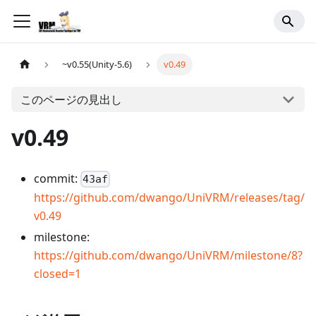
~v0.55(Unity-5.6)
v0.49
このページの見出し
v0.49
commit:
43af
https://github.com/dwango/UniVRM/releases/tag/
v0.49
milestone:
https://github.com/dwango/UniVRM/milestone/8?
closed=1