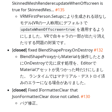
SkinnedMeshRenderer.updateWhenOffscreen is
true for SkinnedMes…
#135
VRMFirstPerson.Setupにより生成される頭なし
モデル(VRの一人称用)にデフォルトで
を適用するよう
updateWhenOffscreen=true
にしました。VRで自キャラの一部が出たり消え
たりする問題の対策です。
[
closed
] fixed BlendShapeProxy.OnDestroy
#132
BlendShapeProxyからMaterialを操作したとき
にOnDestroyで元に戻す処理を、Editorで
Materialアセットが見つかった時だけにしまし
た。 ランタイムではマテリアル・デストロイ済
みのエラーになる場合がありました。
[
closed
] Fixed IFormatter.Clear that
JsonFormatter.Clear dose not called.
#130
バグ修正。