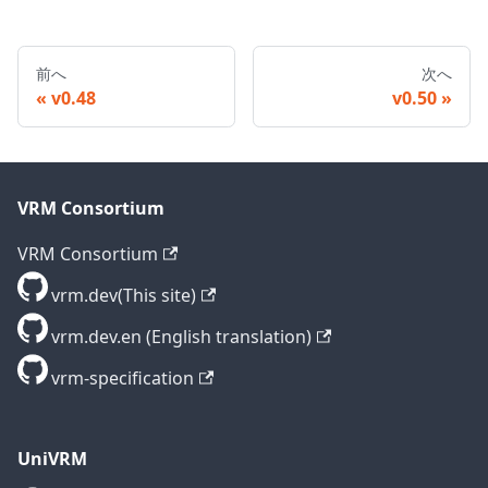
前へ
次へ
v0.48
v0.50
VRM Consortium
VRM Consortium
vrm.dev(This site)
vrm.dev.en (English translation)
vrm-specification
UniVRM