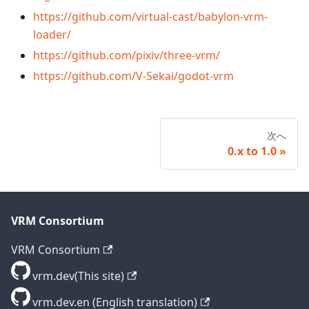
https://github.com/virtual-cast/babylon-vrm-
loader/
https://github.com/pixiv/three-vrm/
https://github.com/V-Sekai/godot-vrm
次へ
0.x to 1.0
VRM Consortium
VRM Consortium
vrm.dev(This site)
vrm.dev.en (English translation)