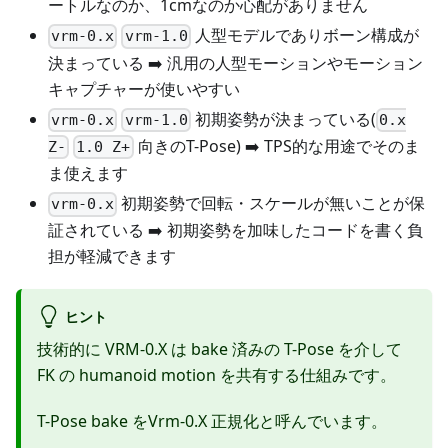
ートルなのか、1cmなのか心配がありません
人型モデルでありボーン構成が
vrm-0.x
vrm-1.0
決まっている ➡️ 汎用の人型モーションやモーション
キャプチャーが使いやすい
初期姿勢が決まっている(
vrm-0.x
vrm-1.0
0.x
向きのT-Pose) ➡️ TPS的な用途でそのま
Z-
1.0 Z+
ま使えます
初期姿勢で回転・スケールが無いことが保
vrm-0.x
証されている ➡️ 初期姿勢を加味したコードを書く負
担が軽減できます
ヒント
技術的に VRM-0.X は bake 済みの T-Pose を介して
FK の humanoid motion を共有する仕組みです。
T-Pose bake をVrm-0.X 正規化と呼んでいます。