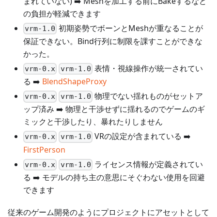
まれていない) ➡️ Meshを加工する前にBakeするなど
の負担が軽減できます
初期姿勢でボーンとMeshが重なることが
vrm-1.0
保証できない。Bind行列に制限を課すことができな
かった。
表情・視線操作が統一されてい
vrm-0.x
vrm-1.0
る ➡️
BlendShapeProxy
物理でない揺れものがセットア
vrm-0.x
vrm-1.0
ップ済み ➡️ 物理と干渉せずに揺れるのでゲームのギ
ミックと干渉したり、暴れたりしません
VRの設定が含まれている ➡️
vrm-0.x
vrm-1.0
FirstPerson
ライセンス情報が定義されてい
vrm-0.x
vrm-1.0
る ➡️ モデルの持ち主の意思にそぐわない使用を回避
できます
従来のゲーム開発のようにプロジェクトにアセットとして