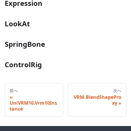
Expression
LookAt
SpringBone
ControlRig
前へ
次へ
VRM.BlendShapePro
UniVRM10.Vrm10Ins
xy
tance