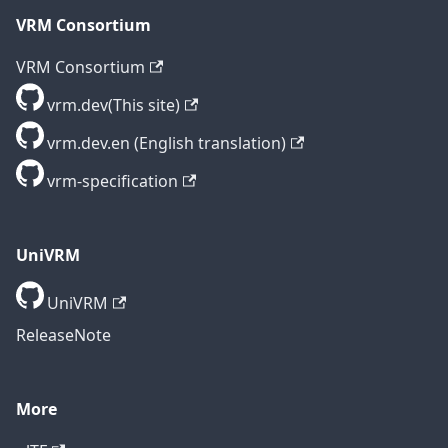
VRM Consortium
VRM Consortium
vrm.dev(This site)
vrm.dev.en (English translation)
vrm-specification
UniVRM
UniVRM
ReleaseNote
More