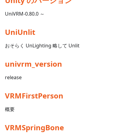
Unity のバージョン
UniVRM-0.80.0 ～
UniUnlit
おそらく UnLighting 略して Unlit
univrm_version
release
VRMFirstPerson
概要
VRMSpringBone