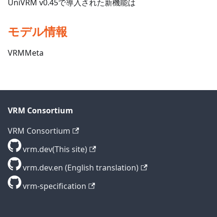
UniVRM v0.45で導入された新機能は
モデル情報
VRMMeta
VRM Consortium
VRM Consortium
vrm.dev(This site)
vrm.dev.en (English translation)
vrm-specification