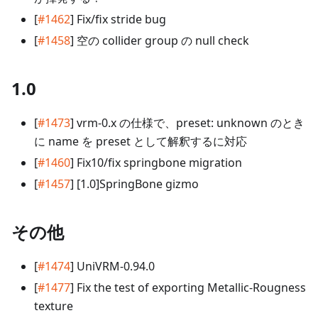
[
#1462
] Fix/fix stride bug
[
#1458
] 空の collider group の null check
1.0
[
#1473
] vrm-0.x の仕様で、preset: unknown のとき
に name を preset として解釈するに対応
[
#1460
] Fix10/fix springbone migration
[
#1457
] [1.0]SpringBone gizmo
その他
[
#1474
] UniVRM-0.94.0
[
#1477
] Fix the test of exporting Metallic-Rougness
texture