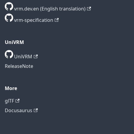
vrm.dev.en (English translation)
vrm-specification
UniVRM
UniVRM
ReleaseNote
More
glTF
Docusaurus