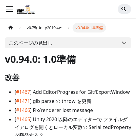
v0.75(Unity2019.4)~
v0.94.0: 1.0準備
このページの見出し
v0.94.0: 1.0準備
改善
[
#1467
] Add EditorProgress for GltfExportWindow
[
#1471
] glb parse の throw を更新
[
#1466
] Fix/renderer lost message
[
#1465
] Unity 2020 以降のエディターで ファイルダ
イアログを開くとローカル変数の SerializedProperty
が揮発する？