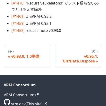
[
#1470
] "RecursiveSkeletons" がテスト通らないの
でとりあえず除外
[
#1461
] UniVRM-0.93.2
[
#1459
] UniVRM-0.93.1
[
#1453
] release note v0.93.0
前へ
次へ
v0.93.0: 1.0準備
v0.95.1:
GltfData.Dispose
VRM Consortium
VRM Consortium
vrm.dev(This site)